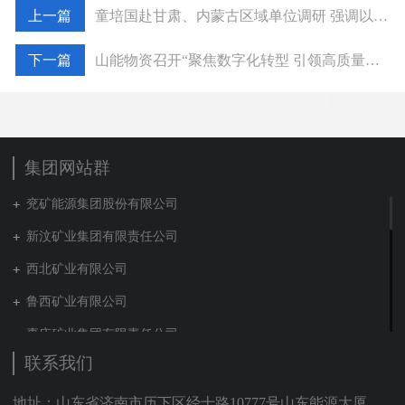
童培国赴甘肃、内蒙古区域单位调研 强调以精准供应服务赋能能源产业高质量发展
山能物资召开“聚焦数字化转型 引领高质量发展”务虚会
集团网站群
兖矿能源集团股份有限公司
新汶矿业集团有限责任公司
西北矿业有限公司
鲁西矿业有限公司
枣庄矿业集团有限责任公司
联系我们
兖矿新疆能化有限公司
山东泰山地勘集团
地址：山东省济南市历下区经十路10777号山东能源大厦